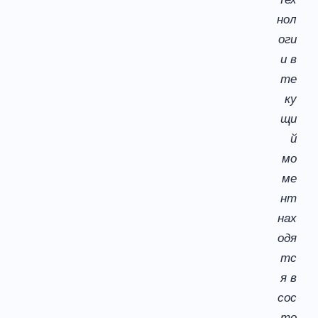
нол
оги
и в
те
ку
щи
й
мо
ме
нт
нах
одя
тс
я в
сос
то