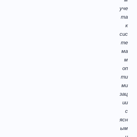
уче
та
к
сис
те
ма
м
оп
ти
ми
зац
ии
с
ясн
ым
и