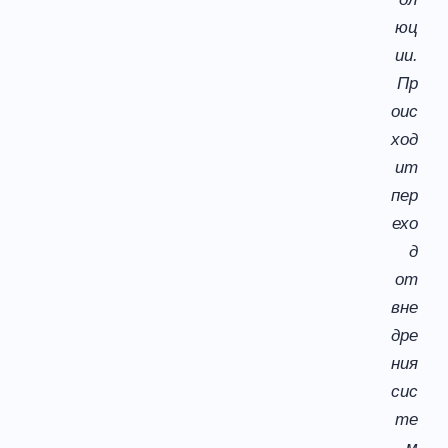
юц
ии.
Пр
оис
ход
ит
пер
ехо
д
от
вне
дре
ния
сис
те
м