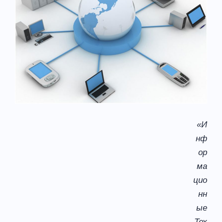
«И
нф
ор
ма
цио
нн
ые
Тех