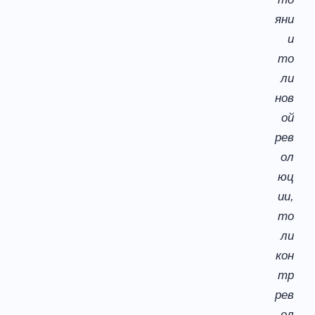
яни
и
то
ли
нов
ой
рев
ол
юц
ии,
то
ли
кон
тр
рев
ол