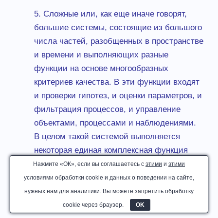
5. Сложные или, как еще иначе говорят,
большие системы, состоящие из большого
числа частей, разобщенных в пространстве
и времени и выполняющих разные
функции на основе многообразных
критериев качества. В эти функции входят
и проверки гипотез, и оценки параметров, и
фильтрация процессов, и управление
объектами, процессами и наблюдениями.
В целом такой системой выполняется
некоторая единая комплексная функция
(выносится комплексное решение), на
Нажмите «ОК», если вы соглашаетесь с
этими
и
этими
качество выполнения которой влияют
условиями обработки cookie и данных о поведении на сайте,
частные решения, принимаемые частями
нужных нам для аналитики. Вы можете запретить обработку
системы.
cookie через браузер.
OK