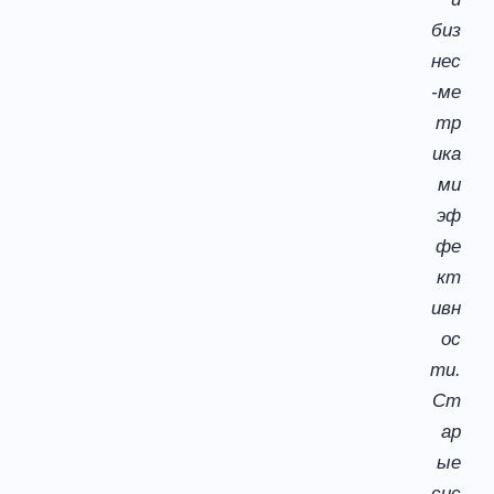
биз
нес
-ме
тр
ика
ми
эф
фе
кт
ивн
ос
ти.
Ст
ар
ые
сис