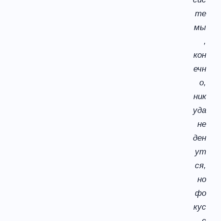
те
мы
,
кон
ечн
о,
ник
уда
не
ден
ут
ся,
но
фо
кус
с