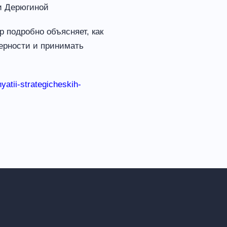
и Дерюгиной
р подробно объясняет, как
ерности и принимать
yatii-strategicheskih-