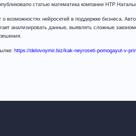
опубликовало статью математика компании НТР Наталь
 о возможностях нейросетей в поддержке бизнеса. Авто
гает анализировать данные, выявлять сложные законом
 решения.
сылке:
https://delovoymir.biz/kak-neyroseti-pomogayut-v-prin