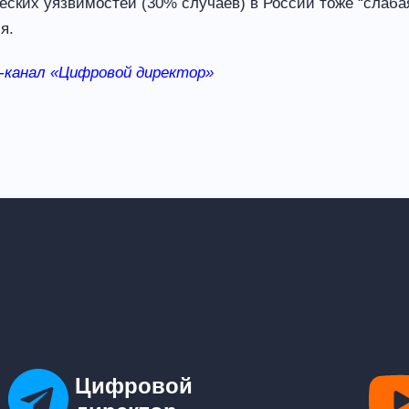
ческих уязвимостей (30% случаев) в России тоже “слаба
я.
-канал «Цифровой директор»
Цифровой