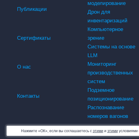
моделирование
Публикации
Дрон для
инвентаризаций
Компьютерное
Сертификаты
зрение
Системы на основе
LLM
Мониторинг
О нас
производственных
систем
Подземное
Контакты
позиционирование
Распознавание
номеров вагонов
Нажмите «ОК», если вы соглашаетесь с
этими
и
этими
условиями о