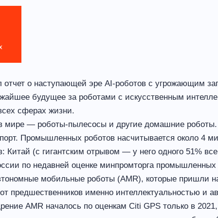
л отчет о наступающей эре AI-роботов с угрожающим заго
ижайшее будущее за роботами с искусственным интеллек
всех сферах жизни.
в мире — роботы-пылесосы и другие домашние роботы
порт. Промышленных роботов насчитывается около 4 ми
: Китай (с гигантским отрывом — у него одного 51% все
России по недавней оценке минпромторга промышленных 
втономные мобильные роботы (AMR), которые пришли н
я от предшественников именно интеллектуальностью и а
ение AMR началось по оценкам Citi GPS только в 2021