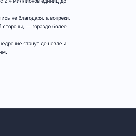
(с 2,4 миллионов единиц до
ись не благодаря, а вопреки.
й стороны, — гораздо более
внедрение станут дешевле и
им.