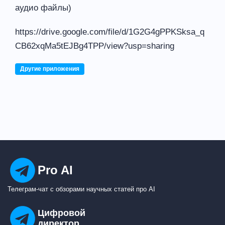
аудио файлы)
https://drive.google.com/file/d/1G2G4gPPKSksa_q
CB62xqMa5tEJBg4TPP/view?usp=sharing
Другие приложения
Pro AI
Телеграм-чат с обзорами научных статей про AI
Цифровой
директор