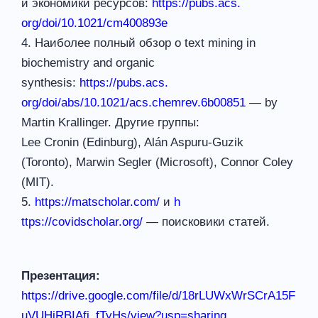
и экономики ресурсов:
https://pubs.acs.
org/doi/10.1021/cm400893e
4. Наиболее полный обзор о text mining in
biochemistry and organic
synthesis:
https://pubs.acs.
org/doi/abs/10.1021/acs.
chemrev.6b00851
— by
Martin Krallinger. Другие группы:
Lee Cronin (Edinburg), Alán Aspuru-Guzik
(Toronto), Marwin Segler (Microsoft), Connor Coley
(MIT).
5.
https://matscholar.com/
и
h
ttps://covidscholar.org/
— поисковики статей.
Презентация:
https://drive.google.com/file/d/18rLUWxWrSCrA15F
uVUHiRBIAfj_fTyHs/view?usp=sharing