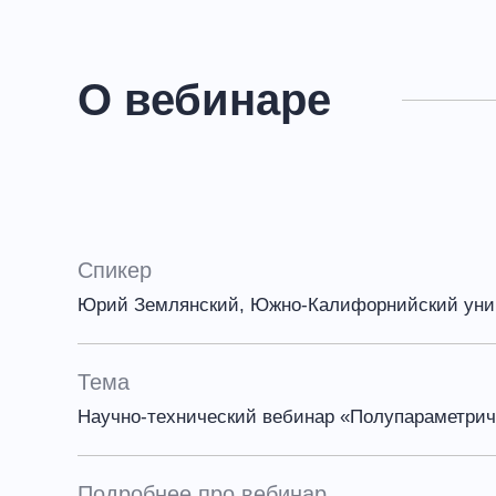
О вебинаре
Спикер
Юрий Землянский, Южно-Калифорнийский унив
Тема
Научно-технический вебинар «Полупараметриче
Подробнее про вебинар