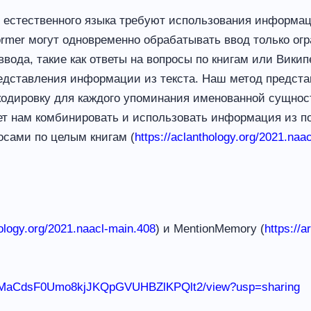
 естественного языка требуют использования информаци
rmer могут одновременно обрабатывать ввод только огр
вода, такие как ответы на вопросы по книгам или Вик
редставления информации из текста. Наш метод предст
одировку для каждого упоминания именованной сущност
ет нам комбинировать и использовать информация из по
осами по целым книгам (
https://aclanthology.org/
2021.naac
ology.org/
2021.naacl-main.408
) и MentionMemory (
https://a
d/1RFMaCdsF0Umo8kjJKQpGVUHBZlKPQlt2/view?usp=sharing