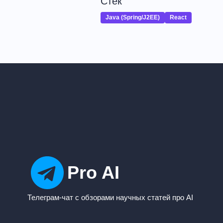
Стек
Java (Spring/J2EE)
React
Pro AI
Телеграм-чат с обзорами научных статей про AI